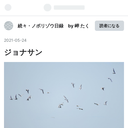
続々・ノボリゾウ日録 by 岬 たく
読者になる
2021
-
05
-
24
ジョナサン