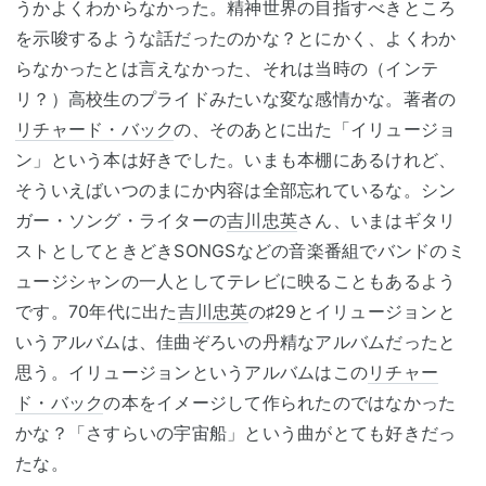
うかよくわからなかった。精神世界の目指すべきところ
を示唆するような話だったのかな？とにかく、よくわか
らなかったとは言えなかった、それは当時の（インテ
リ？）高校生のプライドみたいな変な感情かな。著者の
リチャード・バック
の、そのあとに出た「イリュージョ
ン」という本は好きでした。いまも本棚にあるけれど、
そういえばいつのまにか内容は全部忘れているな。シン
ガー・ソング・ライターの
吉川忠英
さん、いまはギタリ
ストとしてときどきSONGSなどの音楽番組でバンドのミ
ュージシャンの一人としてテレビに映ることもあるよう
です。70年代に出た
吉川忠英
の♯29とイリュージョンと
いうアルバムは、佳曲ぞろいの丹精なアルバムだったと
思う。イリュージョンというアルバムはこの
リチャー
ド・バック
の本をイメージして作られたのではなかった
かな？「さすらいの宇宙船」という曲がとても好きだっ
たな。