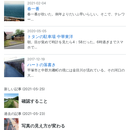
2021-02-04
春一番
春一番が吹いた。例年よりだいぶ早いらしい。そこで、テレワ
ー…
2020-05-05
トタンの駐車場 中華東洋
朝。目が覚めて時計を見たら4：58だった。6時過ぎまでスマ
ホで…
2017-12-19
ハートの落書き
平塚市と中郡大磯町の境には金目川が流れている。その河口の
大…
新しい記事
(2021-05-25)
確認すること
過去の記事
(2021-05-23)
写真の見え方が変わる