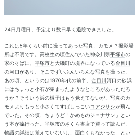
24日月曜日、予定より数日早く退院できました。
これは5年くらい前に撮ってあった写真。カモメ？撮影場
所は不明です。高校生の頃住んでいた神奈川県
平塚市
の
家のそばに、
平塚市
と大磯町の境界になっている
金目川
の河口があり、そこでずいぶんいろんな写真を撮った。
あの頃、というのは1970年代の前半、
金目川
河口の砂浜
にはちょっと小石が集まったようなところがあっただろ
うか？そういう浜の様子はもう覚えてないが、写真のカ
モメよりもっと小さくてすばしっこい
コアジサシ
が飛ん
でいた。その頃、ちょうど「かめものジョナサン」とい
う本が流行った。
平塚市
のさくら書店で買って読んだ。
物語の詳細は覚えていないし、面白くもなかった。とい